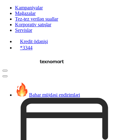
Kampaniyalar
Mağazalar
Tez-tez verilən suallar
Korporativ satışlar
Servislər
Kredit ödənişi
*3344
Bahar müjdəsi endirimləri