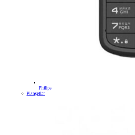
Philips
Planşetlər