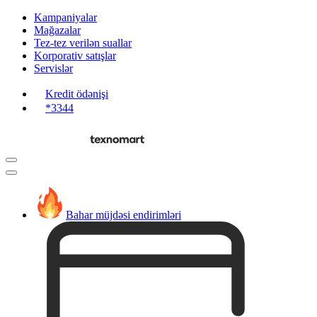
Kampaniyalar
Mağazalar
Tez-tez verilən suallar
Korporativ satışlar
Servislər
Kredit ödənişi
*3344
Bahar müjdəsi endirimləri