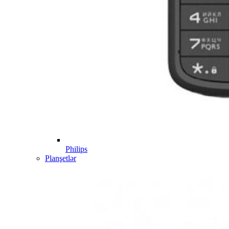
Philips
Planşetlər