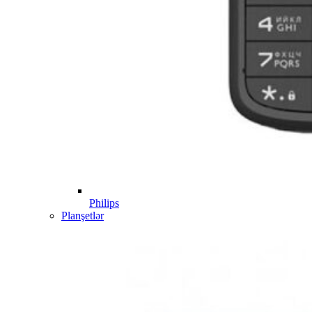
Philips
Planşetlər