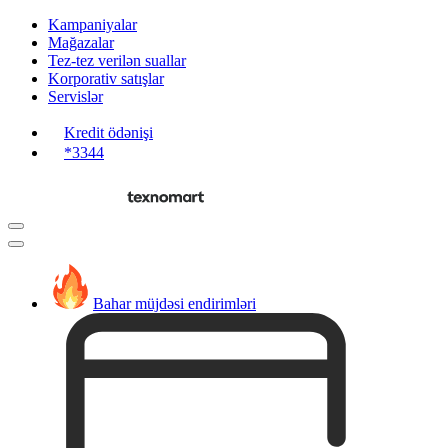
Kampaniyalar
Mağazalar
Tez-tez verilən suallar
Korporativ satışlar
Servislər
Kredit ödənişi
*3344
Bahar müjdəsi endirimləri