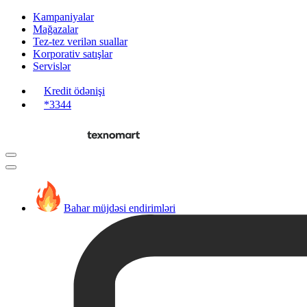
Kampaniyalar
Mağazalar
Tez-tez verilən suallar
Korporativ satışlar
Servislər
Kredit ödənişi
*3344
Bahar müjdəsi endirimləri