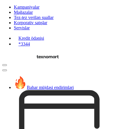
Kampaniyalar
Mağazalar
Tez-tez verilən suallar
Korporativ satışlar
Servislər
Kredit ödənişi
*3344
Bahar müjdəsi endirimləri