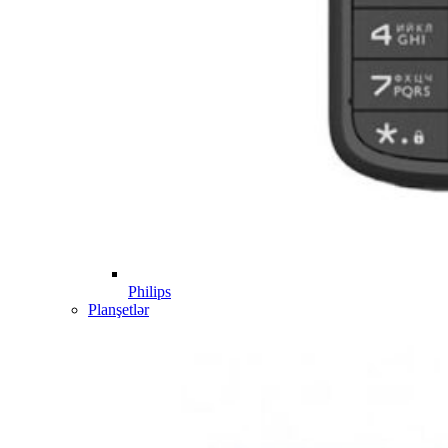
Philips
Planşetlər