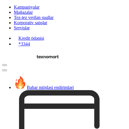
Kampaniyalar
Mağazalar
Tez-tez verilən suallar
Korporativ satışlar
Servislər
Kredit ödənişi
*3344
Bahar müjdəsi endirimləri