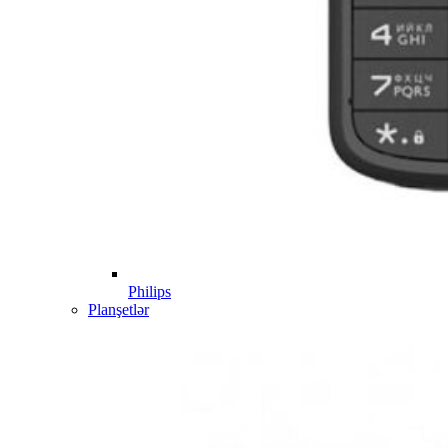
Philips
Planşetlər