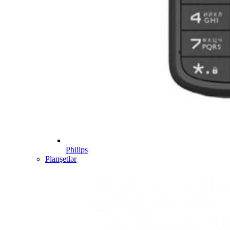
Philips
Planşetlər