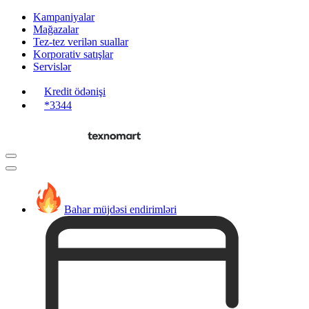
Kampaniyalar
Mağazalar
Tez-tez verilən suallar
Korporativ satışlar
Servislər
Kredit ödənişi
*3344
Bahar müjdəsi endirimləri