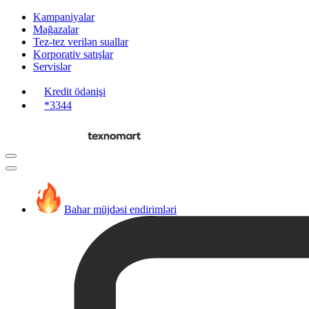
Kampaniyalar
Mağazalar
Tez-tez verilən suallar
Korporativ satışlar
Servislər
Kredit ödənişi
*3344
Bahar müjdəsi endirimləri