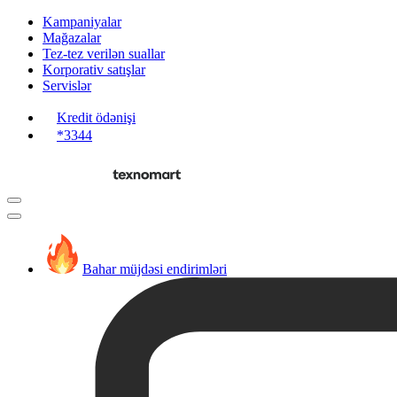
Kampaniyalar
Mağazalar
Tez-tez verilən suallar
Korporativ satışlar
Servislər
Kredit ödənişi
*3344
Bahar müjdəsi endirimləri