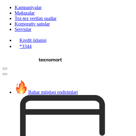
Kampaniyalar
Mağazalar
Tez-tez verilən suallar
Korporativ satışlar
Servislər
Kredit ödənişi
*3344
Bahar müjdəsi endirimləri