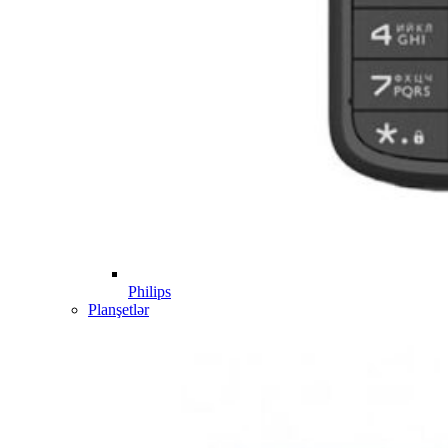
Philips
Planşetlər