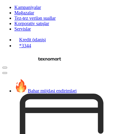
Kampaniyalar
Mağazalar
Tez-tez verilən suallar
Korporativ satışlar
Servislər
Kredit ödənişi
*3344
Bahar müjdəsi endirimləri