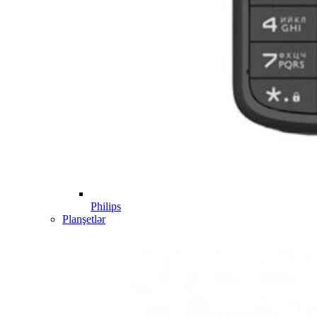
Philips
Planşetlər