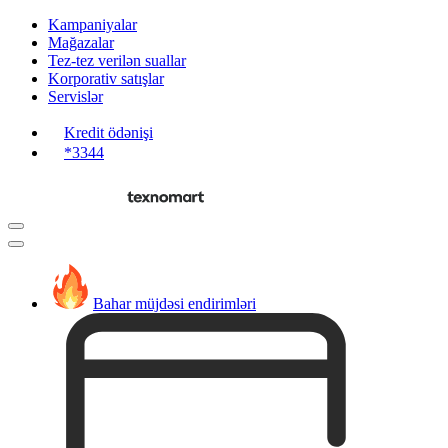
Kampaniyalar
Mağazalar
Tez-tez verilən suallar
Korporativ satışlar
Servislər
Kredit ödənişi
*3344
Bahar müjdəsi endirimləri