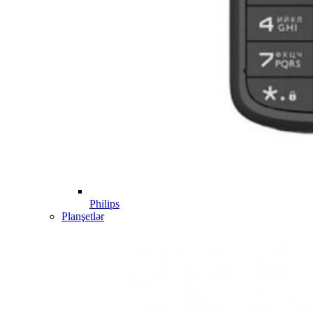
Philips
Planşetlər