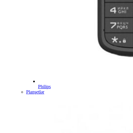
Philips
Planşetlər