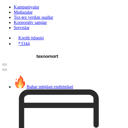
Kampaniyalar
Mağazalar
Tez-tez verilən suallar
Korporativ satışlar
Servislər
Kredit ödənişi
*3344
Bahar müjdəsi endirimləri