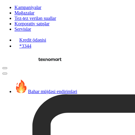
Kampaniyalar
Mağazalar
Tez-tez verilən suallar
Korporativ satışlar
Servislər
Kredit ödənişi
*3344
Bahar müjdəsi endirimləri