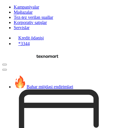
Kampaniyalar
Mağazalar
Tez-tez verilən suallar
Korporativ satışlar
Servislər
Kredit ödənişi
*3344
Bahar müjdəsi endirimləri