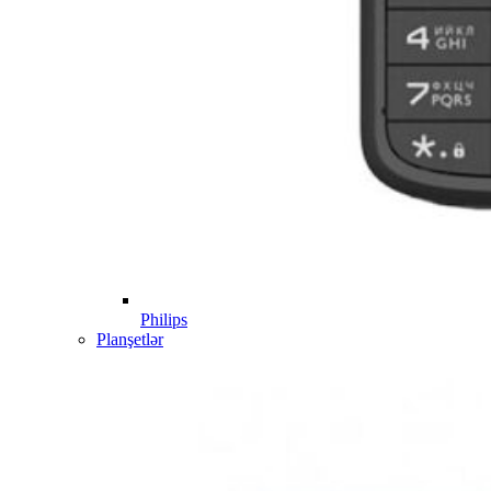
Philips
Planşetlər