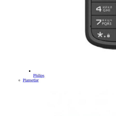
Philips
Planşetlər