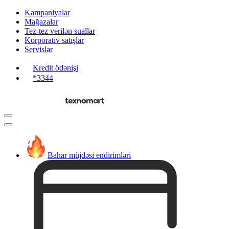
Kampaniyalar
Mağazalar
Tez-tez verilən suallar
Korporativ satışlar
Servislər
Kredit ödənişi
*3344
Bahar müjdəsi endirimləri