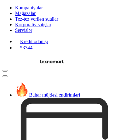
Kampaniyalar
Mağazalar
Tez-tez verilən suallar
Korporativ satışlar
Servislər
Kredit ödənişi
*3344
Bahar müjdəsi endirimləri