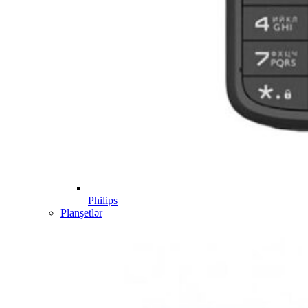
Philips
Planşetlər