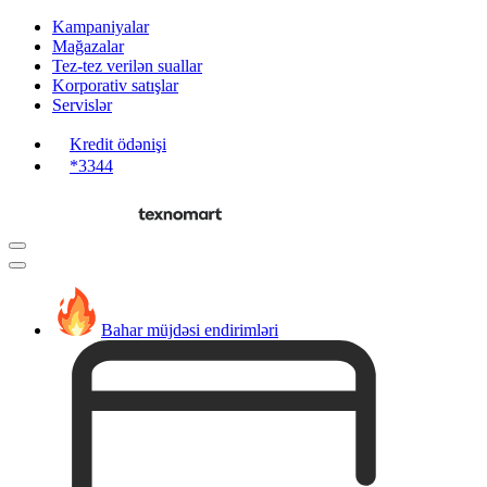
Kampaniyalar
Mağazalar
Tez-tez verilən suallar
Korporativ satışlar
Servislər
Kredit ödənişi
*3344
Bahar müjdəsi endirimləri