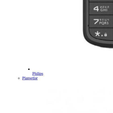
Philips
Planşetlər