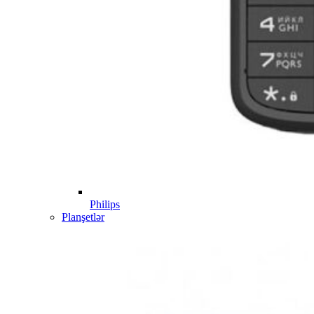
Philips
Planşetlər