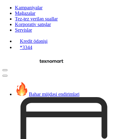
Kampaniyalar
Mağazalar
Tez-tez verilən suallar
Korporativ satışlar
Servislər
Kredit ödənişi
*3344
Bahar müjdəsi endirimləri