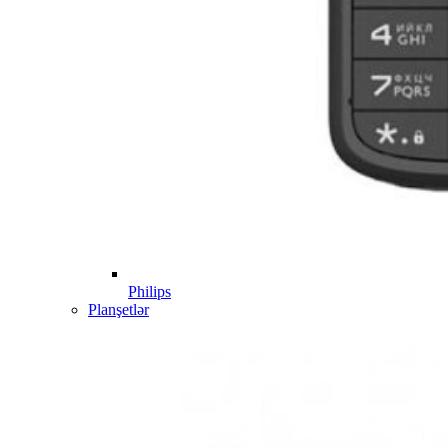
Philips
Planşetlər