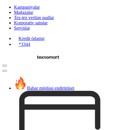
Kampaniyalar
Mağazalar
Tez-tez verilən suallar
Korporativ satışlar
Servislər
Kredit ödənişi
*3344
Bahar müjdəsi endirimləri