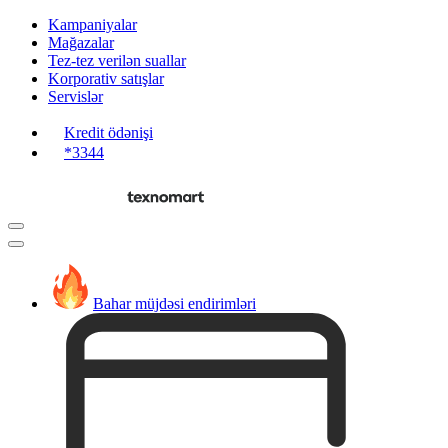
Kampaniyalar
Mağazalar
Tez-tez verilən suallar
Korporativ satışlar
Servislər
Kredit ödənişi
*3344
Bahar müjdəsi endirimləri