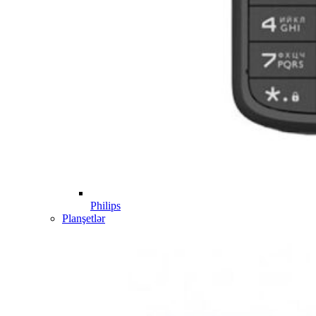
Philips
Planşetlər