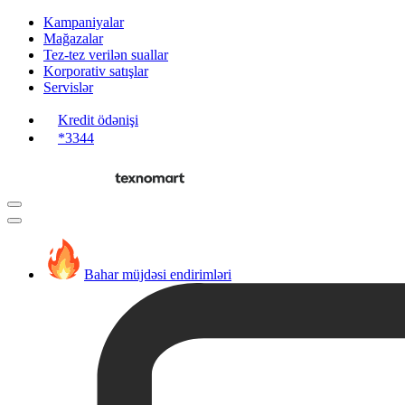
Kampaniyalar
Mağazalar
Tez-tez verilən suallar
Korporativ satışlar
Servislər
Kredit ödənişi
*3344
Bahar müjdəsi endirimləri