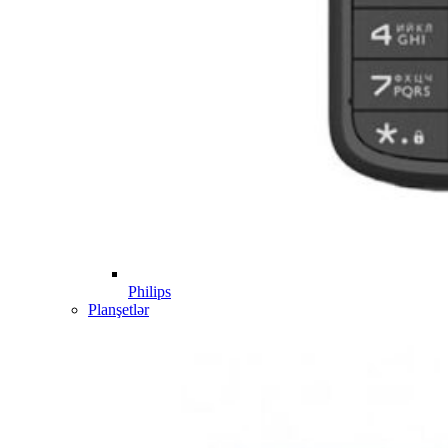
Philips
Planşetlər