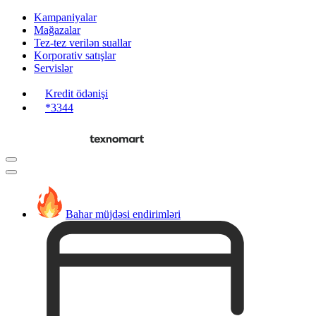
Kampaniyalar
Mağazalar
Tez-tez verilən suallar
Korporativ satışlar
Servislər
Kredit ödənişi
*3344
Bahar müjdəsi endirimləri