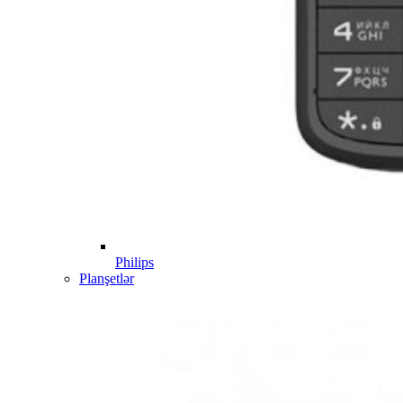
Philips
Planşetlər