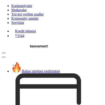
Kampaniyalar
Mağazalar
Tez-tez verilən suallar
Korporativ satışlar
Servislər
Kredit ödənişi
*3344
Bahar müjdəsi endirimləri