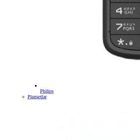
Philips
Planşetlər