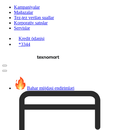
Kampaniyalar
Mağazalar
Tez-tez verilən suallar
Korporativ satışlar
Servislər
Kredit ödənişi
*3344
Bahar müjdəsi endirimləri