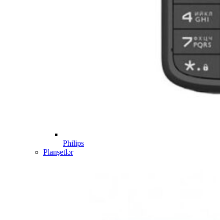
Philips
Planşetlər