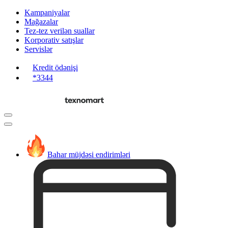
Kampaniyalar
Mağazalar
Tez-tez verilən suallar
Korporativ satışlar
Servislər
Kredit ödənişi
*3344
Bahar müjdəsi endirimləri