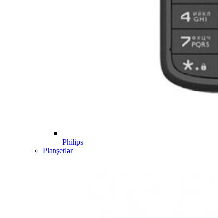
Philips
Planşetlər