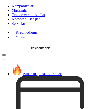
Kampaniyalar
Mağazalar
Tez-tez verilən suallar
Korporativ satışlar
Servislər
Kredit ödənişi
*3344
Bahar müjdəsi endirimləri