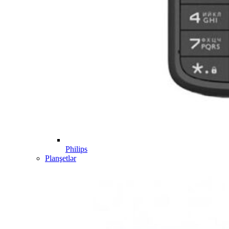
Philips
Planşetlər