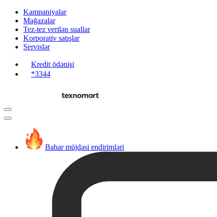
Kampaniyalar
Mağazalar
Tez-tez verilən suallar
Korporativ satışlar
Servislər
Kredit ödənişi
*3344
Bahar müjdəsi endirimləri