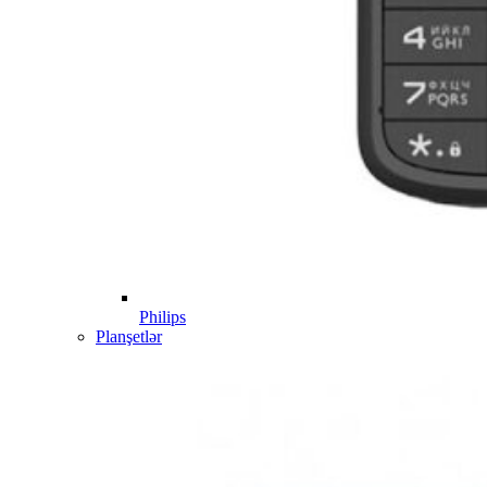
Philips
Planşetlər