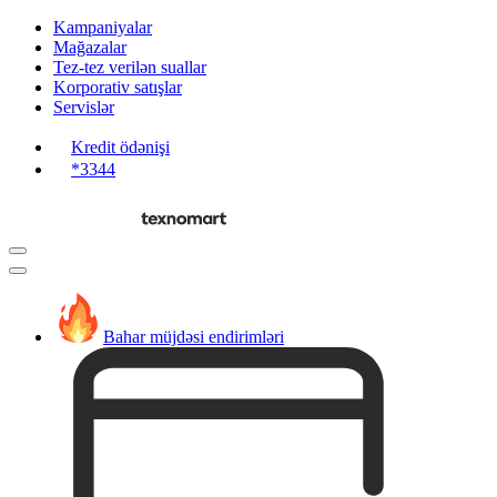
Kampaniyalar
Mağazalar
Tez-tez verilən suallar
Korporativ satışlar
Servislər
Kredit ödənişi
*3344
Bahar müjdəsi endirimləri