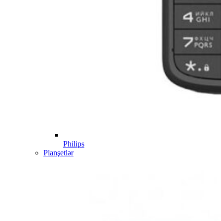
Philips
Planşetlər