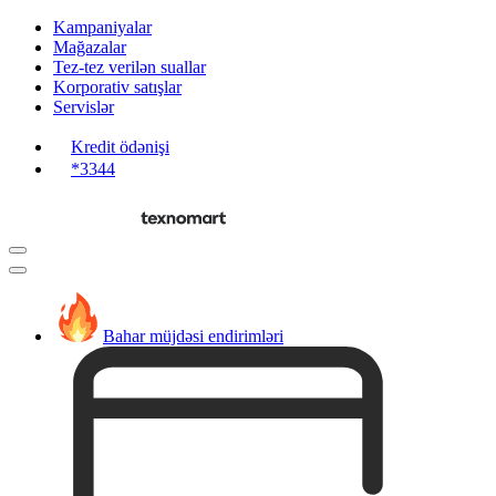
Kampaniyalar
Mağazalar
Tez-tez verilən suallar
Korporativ satışlar
Servislər
Kredit ödənişi
*3344
Bahar müjdəsi endirimləri