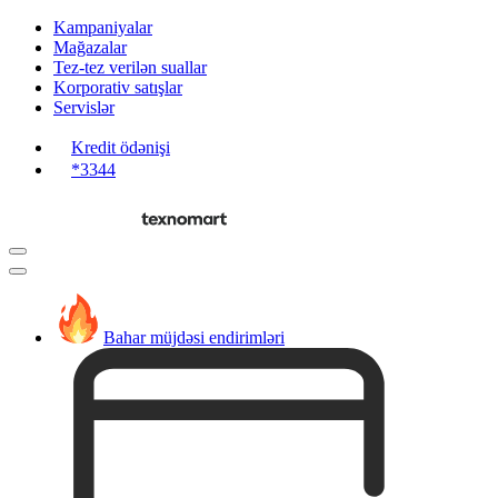
Kampaniyalar
Mağazalar
Tez-tez verilən suallar
Korporativ satışlar
Servislər
Kredit ödənişi
*3344
Bahar müjdəsi endirimləri