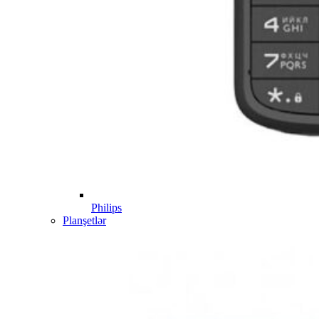
Philips
Planşetlər