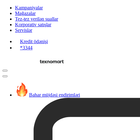
Kampaniyalar
Mağazalar
Tez-tez verilən suallar
Korporativ satışlar
Servislər
Kredit ödənişi
*3344
Bahar müjdəsi endirimləri