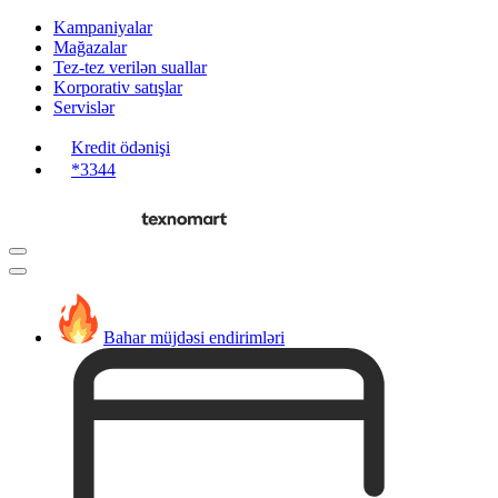
Kampaniyalar
Mağazalar
Tez-tez verilən suallar
Korporativ satışlar
Servislər
Kredit ödənişi
*3344
Bahar müjdəsi endirimləri