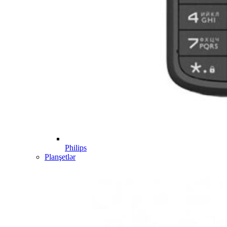
Philips
Planşetlər