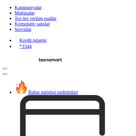
Kampaniyalar
Mağazalar
Tez-tez verilən suallar
Korporativ satışlar
Servislər
Kredit ödənişi
*3344
Bahar müjdəsi endirimləri