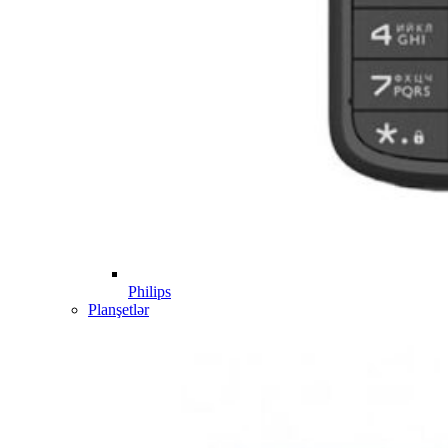
Philips
Planşetlər