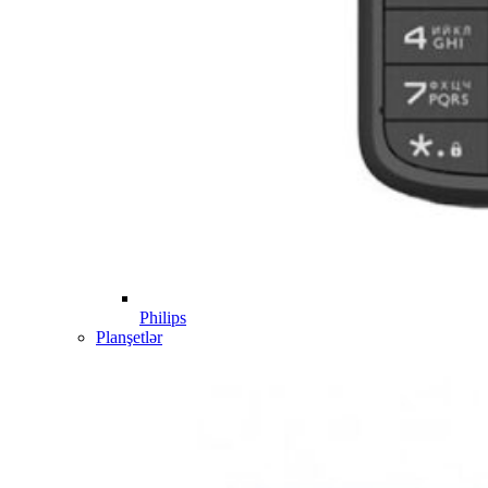
Philips
Planşetlər