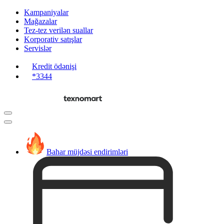
Kampaniyalar
Mağazalar
Tez-tez verilən suallar
Korporativ satışlar
Servislər
Kredit ödənişi
*3344
Bahar müjdəsi endirimləri