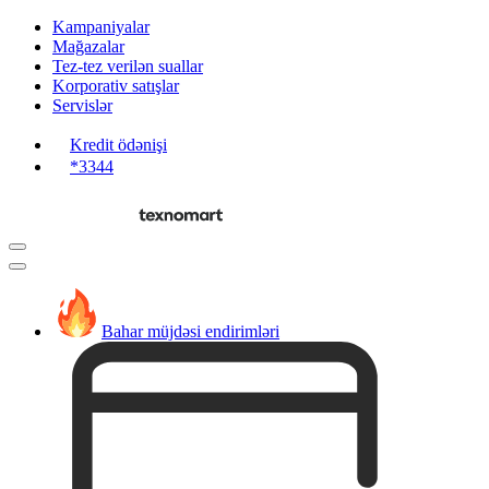
Kampaniyalar
Mağazalar
Tez-tez verilən suallar
Korporativ satışlar
Servislər
Kredit ödənişi
*3344
Bahar müjdəsi endirimləri