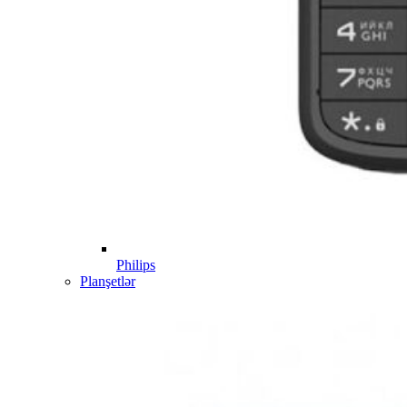
Philips
Planşetlər