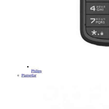
Philips
Planşetlər