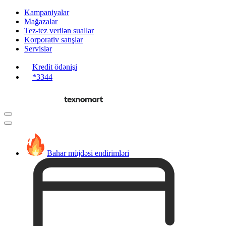
Kampaniyalar
Mağazalar
Tez-tez verilən suallar
Korporativ satışlar
Servislər
Kredit ödənişi
*3344
Bahar müjdəsi endirimləri