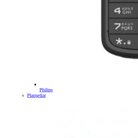
Philips
Planşetlər