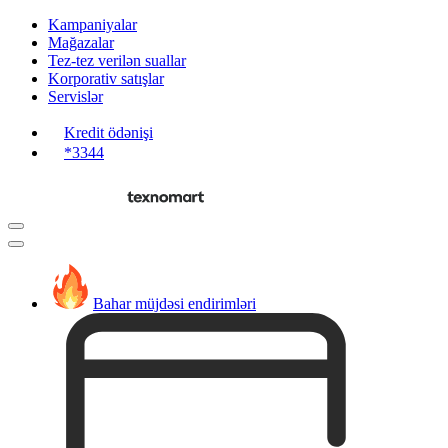
Kampaniyalar
Mağazalar
Tez-tez verilən suallar
Korporativ satışlar
Servislər
Kredit ödənişi
*3344
Bahar müjdəsi endirimləri