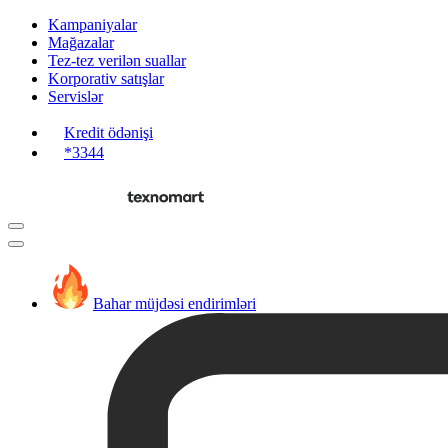
Kampaniyalar
Mağazalar
Tez-tez verilən suallar
Korporativ satışlar
Servislər
Kredit ödənişi
*3344
Bahar müjdəsi endirimləri