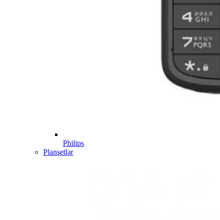
Philips
Planşetlər