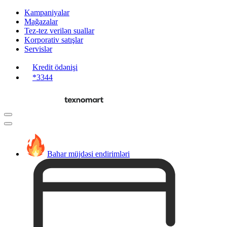
Kampaniyalar
Mağazalar
Tez-tez verilən suallar
Korporativ satışlar
Servislər
Kredit ödənişi
*3344
Bahar müjdəsi endirimləri