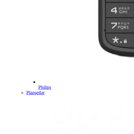
Philips
Planşetlər