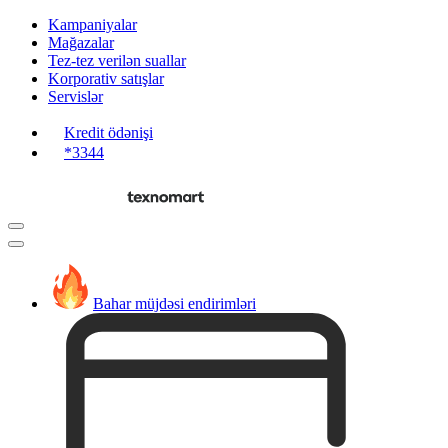
Kampaniyalar
Mağazalar
Tez-tez verilən suallar
Korporativ satışlar
Servislər
Kredit ödənişi
*3344
Bahar müjdəsi endirimləri