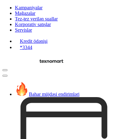
Kampaniyalar
Mağazalar
Tez-tez verilən suallar
Korporativ satışlar
Servislər
Kredit ödənişi
*3344
Bahar müjdəsi endirimləri