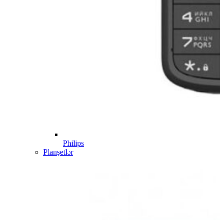
Philips
Planşetlər