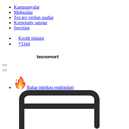
Kampaniyalar
Mağazalar
Tez-tez verilən suallar
Korporativ satışlar
Servislər
Kredit ödənişi
*3344
Bahar müjdəsi endirimləri