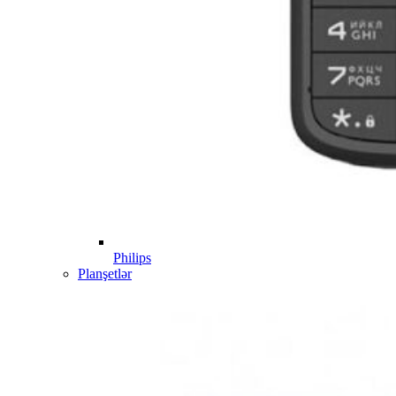
Philips
Planşetlər