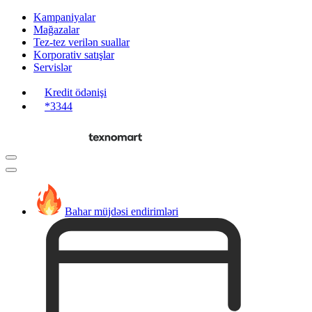
Kampaniyalar
Mağazalar
Tez-tez verilən suallar
Korporativ satışlar
Servislər
Kredit ödənişi
*3344
Bahar müjdəsi endirimləri