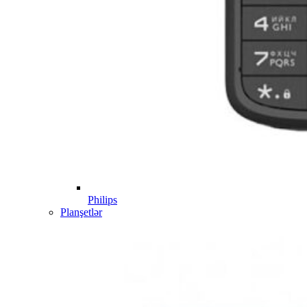
Philips
Planşetlər