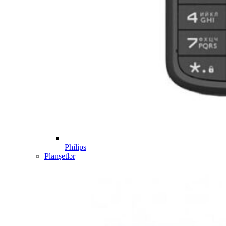
Philips
Planşetlər