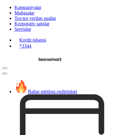
Kampaniyalar
Mağazalar
Tez-tez verilən suallar
Korporativ satışlar
Servislər
Kredit ödənişi
*3344
Bahar müjdəsi endirimləri