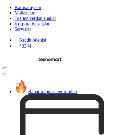
Kampaniyalar
Mağazalar
Tez-tez verilən suallar
Korporativ satışlar
Servislər
Kredit ödənişi
*3344
Bahar müjdəsi endirimləri