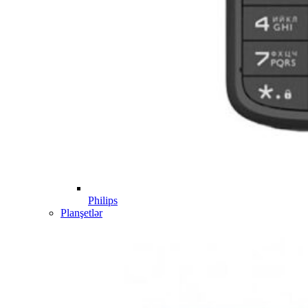
Philips
Planşetlər