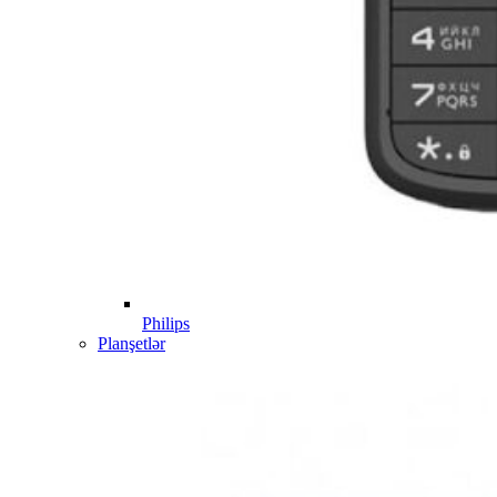
Philips
Planşetlər