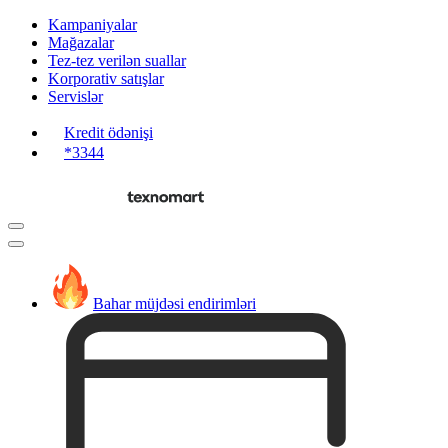
Kampaniyalar
Mağazalar
Tez-tez verilən suallar
Korporativ satışlar
Servislər
Kredit ödənişi
*3344
Bahar müjdəsi endirimləri