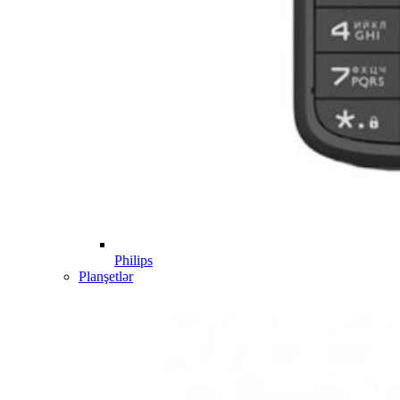
Philips
Planşetlər