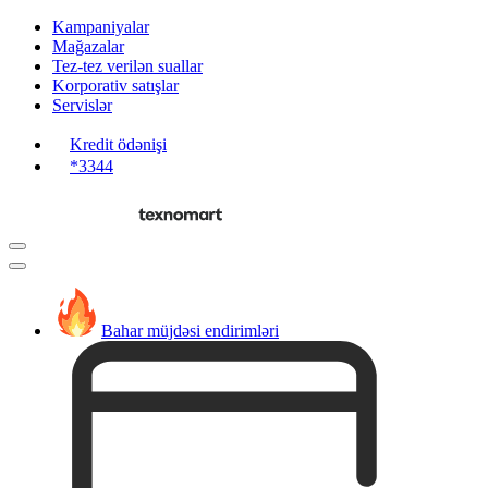
Kampaniyalar
Mağazalar
Tez-tez verilən suallar
Korporativ satışlar
Servislər
Kredit ödənişi
*3344
Bahar müjdəsi endirimləri