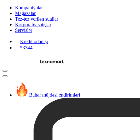
Kampaniyalar
Mağazalar
Tez-tez verilən suallar
Korporativ satışlar
Servislər
Kredit ödənişi
*3344
Bahar müjdəsi endirimləri